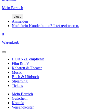
Mein Bereich
close
Anmelden
Noch kein Kundenkonto? Jetzt registrieren.
0
Warenkorb
HOANZL empfiehlt
Film & TV
Kabarett & Theater
Musik
Buch & Hörbuch
Streaming
Tickets
Mein Bereich
Gutschein
Kontakt
Versandkosten