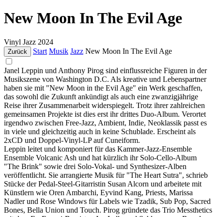
New Moon In The Evil Age
Vinyl
Jazz
2024
Start
Musik
Jazz
New Moon In The Evil Age
Zurück
Janel Leppin und Anthony Pirog sind einflussreiche Figuren in der
Musikszene von Washington D.C. Als kreative und Lebenspartner
haben sie mit "New Moon in the Evil Age" ein Werk geschaffen,
das sowohl die Zukunft ankündigt als auch eine zwanzigjährige
Reise ihrer Zusammenarbeit widerspiegelt. Trotz ihrer zahlreichen
gemeinsamen Projekte ist dies erst ihr drittes Duo-Album. Verortet
irgendwo zwischen Free-Jazz, Ambient, Indie, Neoklassik passt es
in viele und gleichzeitig auch in keine Schublade. Erscheint als
2xCD und Doppel-Vinyl-LP auf Cuneiform.
Leppin leitet und komponiert für das Kammer-Jazz-Ensemble
Ensemble Volcanic Ash und hat kürzlich ihr Solo-Cello-Album
"The Brink" sowie drei Solo-Vokal- und Synthesizer-Alben
veröffentlicht. Sie arrangierte Musik für "The Heart Sutra", schrieb
Stücke der Pedal-Steel-Gitarristin Susan Alcorn und arbeitete mit
Künstlern wie Oren Ambarchi, Eyvind Kang, Priests, Marissa
Nadler und Rose Windows für Labels wie Tzadik, Sub Pop, Sacred
Bones, Bella Union und Touch. Pirog gründete das Trio Messthetics