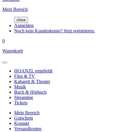
Mein Bereich
close
Anmelden
Noch kein Kundenkonto? Jetzt registrieren.
0
Warenkorb
HOANZL empfiehlt
Film & TV
Kabarett & Theater
Musik
Buch & Hörbuch
Streaming
Tickets
Mein Bereich
Gutschein
Kontakt
Versandkosten