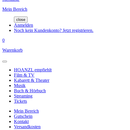
Mein Bereich
close
Anmelden
Noch kein Kundenkonto? Jetzt registrieren.
0
Warenkorb
HOANZL empfiehlt
Film & TV
Kabarett & Theater
Musik
Buch & Hörbuch
Streaming
Tickets
Mein Bereich
Gutschein
Kontakt
Versandkosten