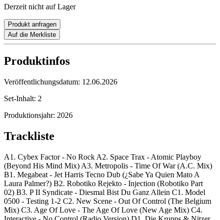
Derzeit nicht auf Lager
Produkt anfragen
Auf die Merkliste
Produktinfos
Veröffentlichungsdatum:
12.06.2026
Set-Inhalt:
2
Produktionsjahr:
2026
Trackliste
A1. Cybex Factor - No Rock A2. Space Trax - Atomic Playboy
(Beyond His Mind Mix) A3. Metropolis - Time Of War (A.C. Mix)
B1. Megabeat - Jet Harris Tecno Dub (¿Sabe Ya Quien Mato A
Laura Palmer?) B2. Robotiko Rejekto - Injection (Robotiko Part
02) B3. P II Syndicate - Diesmal Bist Du Ganz Allein C1. Model
0500 - Testing 1-2 C2. New Scene - Out Of Control (The Belgium
Mix) C3. Age Of Love - The Age Of Love (New Age Mix) C4.
Interactive - No Control (Radio Version) D1. Die Krupps & Nitzer