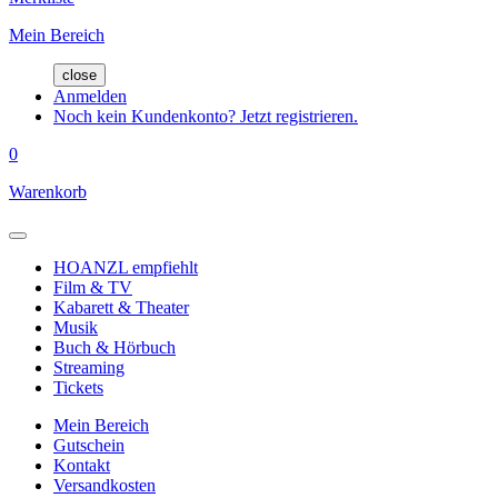
Mein Bereich
close
Anmelden
Noch kein Kundenkonto? Jetzt registrieren.
0
Warenkorb
HOANZL empfiehlt
Film & TV
Kabarett & Theater
Musik
Buch & Hörbuch
Streaming
Tickets
Mein Bereich
Gutschein
Kontakt
Versandkosten