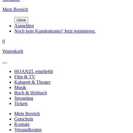
Mein Bereich
close
Anmelden
Noch kein Kundenkonto? Jetzt registrieren.
0
Warenkorb
HOANZL empfiehlt
Film & TV
Kabarett & Theater
Musik
Buch & Hörbuch
Streaming
Tickets
Mein Bereich
Gutschein
Kontakt
Versandkosten