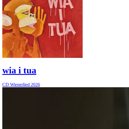
wia i tua
CD
Wienerlied
2026