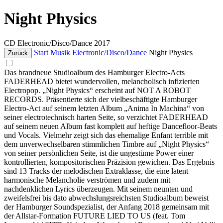
Night Physics
CD
Electronic/Disco/Dance
2017
Start
Musik
Electronic/Disco/Dance
Night Physics
Zurück
Das brandneue Studioalbum des Hamburger Electro-Acts
FADERHEAD bietet wundervollen, melancholisch infizierten
Electropop. „Night Physics“ erscheint auf NOT A ROBOT
RECORDS. Präsentierte sich der vielbeschäftigte Hamburger
Electro-Act auf seinem letzten Album „Anima In Machina“ von
seiner electrotechnisch harten Seite, so verzichtet FADERHEAD
auf seinem neuen Album fast komplett auf heftige Dancefloor-Beats
und Vocals. Vielmehr zeigt sich das ehemalige Enfant terrible mit
dem unverwechselbaren stimmlichen Timbre auf „Night Physics“
von seiner persönlichen Seite, ist die ungestüme Power einer
kontrollierten, kompositorischen Präzision gewichen. Das Ergebnis
sind 13 Tracks der melodischen Extraklasse, die eine latent
harmonische Melancholie verströmen und zudem mit
nachdenklichen Lyrics überzeugen. Mit seinem neunten und
zweifelsfrei bis dato abwechslungsreichsten Studioalbum beweist
der Hamburger Soundspezialist, der Anfang 2018 gemeinsam mit
der Allstar-Formation FUTURE LIED TO US (feat. Tom