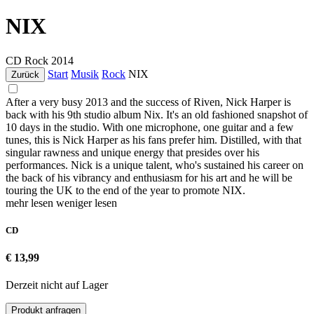
NIX
CD
Rock
2014
Start
Musik
Rock
NIX
Zurück
After a very busy 2013 and the success of Riven, Nick Harper is
back with his 9th studio album Nix. It's an old fashioned snapshot of
10 days in the studio. With one microphone, one guitar and a few
tunes, this is Nick Harper as his fans prefer him. Distilled, with that
singular rawness and unique energy that presides over his
performances. Nick is a unique talent, who's sustained his career on
the back of his vibrancy and enthusiasm for his art and he will be
touring the UK to the end of the year to promote NIX.
mehr lesen
weniger lesen
CD
€ 13,99
Derzeit nicht auf Lager
Produkt anfragen