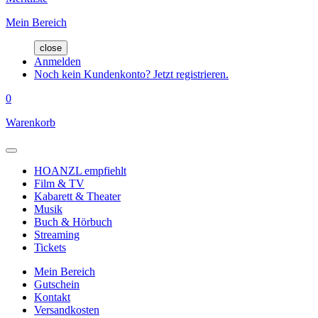
Mein Bereich
close
Anmelden
Noch kein Kundenkonto? Jetzt registrieren.
0
Warenkorb
HOANZL empfiehlt
Film & TV
Kabarett & Theater
Musik
Buch & Hörbuch
Streaming
Tickets
Mein Bereich
Gutschein
Kontakt
Versandkosten