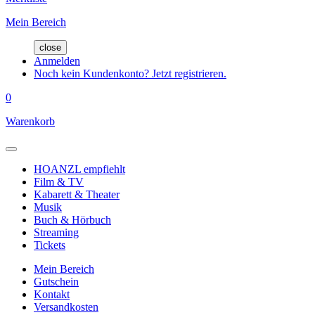
Mein Bereich
close
Anmelden
Noch kein Kundenkonto? Jetzt registrieren.
0
Warenkorb
HOANZL empfiehlt
Film & TV
Kabarett & Theater
Musik
Buch & Hörbuch
Streaming
Tickets
Mein Bereich
Gutschein
Kontakt
Versandkosten