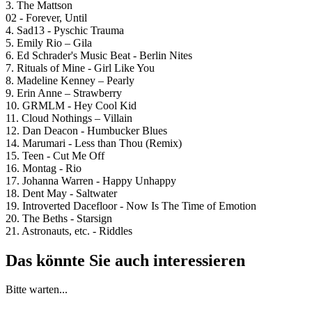
3. The Mattson
02 - Forever, Until
4. Sad13 - Pyschic Trauma
5. Emily Rio – Gila
6. Ed Schrader's Music Beat - Berlin Nites
7. Rituals of Mine - Girl Like You
8. Madeline Kenney – Pearly
9. Erin Anne – Strawberry
10. GRMLM - Hey Cool Kid
11. Cloud Nothings – Villain
12. Dan Deacon - Humbucker Blues
14. Marumari - Less than Thou (Remix)
15. Teen - Cut Me Off
16. Montag - Rio
17. Johanna Warren - Happy Unhappy
18. Dent May - Saltwater
19. Introverted Dacefloor - Now Is The Time of Emotion
20. The Beths - Starsign
21. Astronauts, etc. - Riddles
Das könnte Sie auch interessieren
Bitte warten...