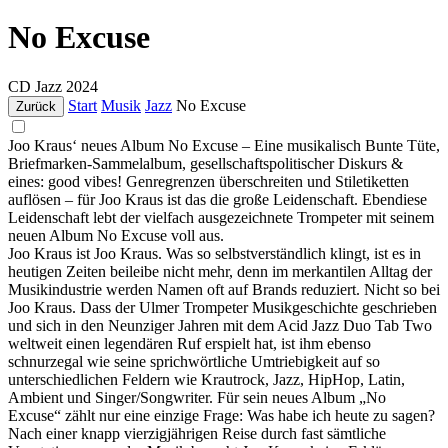
No Excuse
CD
Jazz
2024
Start
Musik
Jazz
No Excuse
Zurück
Joo Kraus‘ neues Album No Excuse – Eine musikalisch Bunte Tüte,
Briefmarken-Sammelalbum, gesellschaftspolitischer Diskurs &
eines: good vibes! Genregrenzen überschreiten und Stiletiketten
auflösen – für Joo Kraus ist das die große Leidenschaft. Ebendiese
Leidenschaft lebt der vielfach ausgezeichnete Trompeter mit seinem
neuen Album No Excuse voll aus.
Joo Kraus ist Joo Kraus. Was so selbstverständlich klingt, ist es in
heutigen Zeiten beileibe nicht mehr, denn im merkantilen Alltag der
Musikindustrie werden Namen oft auf Brands reduziert. Nicht so bei
Joo Kraus. Dass der Ulmer Trompeter Musikgeschichte geschrieben
und sich in den Neunziger Jahren mit dem Acid Jazz Duo Tab Two
weltweit einen legendären Ruf erspielt hat, ist ihm ebenso
schnurzegal wie seine sprichwörtliche Umtriebigkeit auf so
unterschiedlichen Feldern wie Krautrock, Jazz, HipHop, Latin,
Ambient und Singer/Songwriter. Für sein neues Album „No
Excuse“ zählt nur eine einzige Frage: Was habe ich heute zu sagen?
Nach einer knapp vierzigjährigen Reise durch fast sämtliche