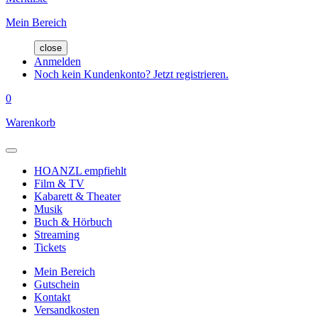
Mein Bereich
close
Anmelden
Noch kein Kundenkonto? Jetzt registrieren.
0
Warenkorb
HOANZL empfiehlt
Film & TV
Kabarett & Theater
Musik
Buch & Hörbuch
Streaming
Tickets
Mein Bereich
Gutschein
Kontakt
Versandkosten