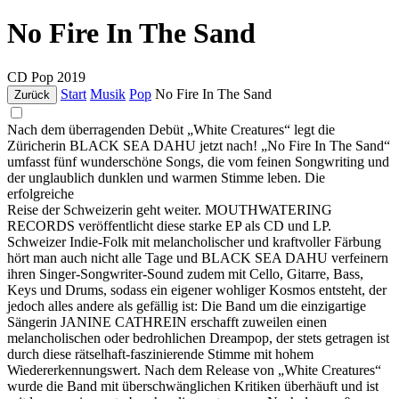
No Fire In The Sand
CD
Pop
2019
Start
Musik
Pop
No Fire In The Sand
Zurück
Nach dem überragenden Debüt „White Creatures“ legt die
Züricherin BLACK SEA DAHU jetzt nach! „No Fire In The Sand“
umfasst fünf wunderschöne Songs, die vom feinen Songwriting und
der unglaublich dunklen und warmen Stimme leben. Die
erfolgreiche
Reise der Schweizerin geht weiter. MOUTHWATERING
RECORDS veröffentlicht diese starke EP als CD und LP.
Schweizer Indie-Folk mit melancholischer und kraftvoller Färbung
hört man auch nicht alle Tage und BLACK SEA DAHU verfeinern
ihren Singer-Songwriter-Sound zudem mit Cello, Gitarre, Bass,
Keys und Drums, sodass ein eigener wohliger Kosmos entsteht, der
jedoch alles andere als gefällig ist: Die Band um die einzigartige
Sängerin JANINE CATHREIN erschafft zuweilen einen
melancholischen oder bedrohlichen Dreampop, der stets getragen ist
durch diese rätselhaft-faszinierende Stimme mit hohem
Wiedererkennungswert. Nach dem Release von „White Creatures“
wurde die Band mit überschwänglichen Kritiken überhäuft und ist