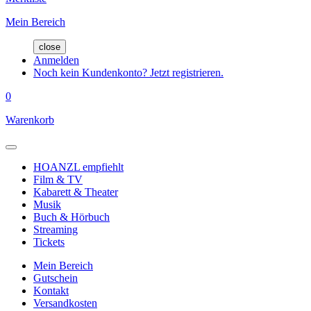
Mein Bereich
close
Anmelden
Noch kein Kundenkonto? Jetzt registrieren.
0
Warenkorb
HOANZL empfiehlt
Film & TV
Kabarett & Theater
Musik
Buch & Hörbuch
Streaming
Tickets
Mein Bereich
Gutschein
Kontakt
Versandkosten