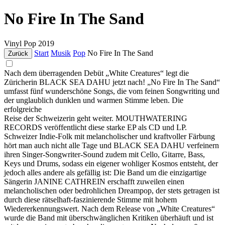
No Fire In The Sand
Vinyl
Pop
2019
Start
Musik
Pop
No Fire In The Sand
Zurück
Nach dem überragenden Debüt „White Creatures“ legt die
Züricherin BLACK SEA DAHU jetzt nach! „No Fire In The Sand“
umfasst fünf wunderschöne Songs, die vom feinen Songwriting und
der unglaublich dunklen und warmen Stimme leben. Die
erfolgreiche
Reise der Schweizerin geht weiter. MOUTHWATERING
RECORDS veröffentlicht diese starke EP als CD und LP.
Schweizer Indie-Folk mit melancholischer und kraftvoller Färbung
hört man auch nicht alle Tage und BLACK SEA DAHU verfeinern
ihren Singer-Songwriter-Sound zudem mit Cello, Gitarre, Bass,
Keys und Drums, sodass ein eigener wohliger Kosmos entsteht, der
jedoch alles andere als gefällig ist: Die Band um die einzigartige
Sängerin JANINE CATHREIN erschafft zuweilen einen
melancholischen oder bedrohlichen Dreampop, der stets getragen ist
durch diese rätselhaft-faszinierende Stimme mit hohem
Wiedererkennungswert. Nach dem Release von „White Creatures“
wurde die Band mit überschwänglichen Kritiken überhäuft und ist