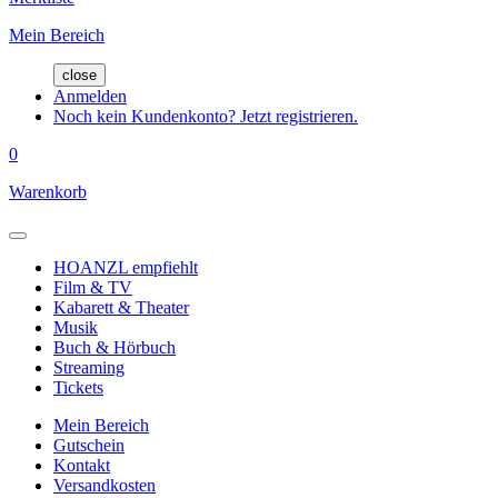
Mein Bereich
close
Anmelden
Noch kein Kundenkonto? Jetzt registrieren.
0
Warenkorb
HOANZL empfiehlt
Film & TV
Kabarett & Theater
Musik
Buch & Hörbuch
Streaming
Tickets
Mein Bereich
Gutschein
Kontakt
Versandkosten