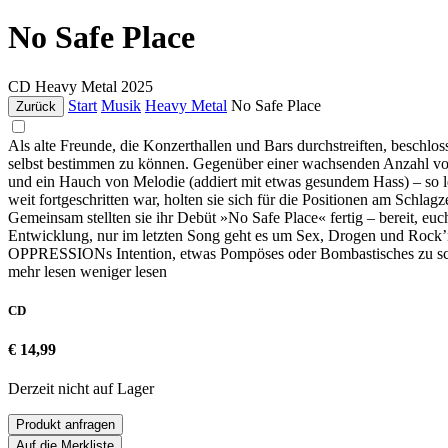
No Safe Place
CD
Heavy Metal
2025
Start
Musik
Heavy Metal
No Safe Place
Zurück
Als alte Freunde, die Konzerthallen und Bars durchstreiften, besc
selbst bestimmen zu können. Gegenüber einer wachsenden Anzahl von 
und ein Hauch von Melodie (addiert mit etwas gesundem Hass) – so le
weit fortgeschritten war, holten sie sich für die Positionen am Schl
Gemeinsam stellten sie ihr Debüt »No Safe Place« fertig – bereit, eu
Entwicklung, nur im letzten Song geht es um Sex, Drogen und Rock’n’
OPPRESSIONs Intention, etwas Pompöses oder Bombastisches zu schaf
mehr lesen
weniger lesen
CD
€ 14,99
Derzeit nicht auf Lager
Produkt anfragen
Auf die Merkliste