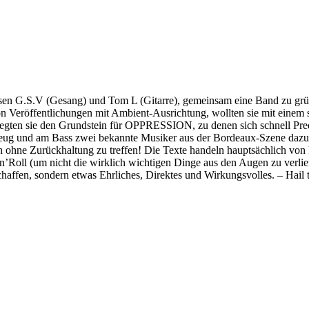
hlossen G.S.V (Gesang) und Tom L (Gitarre), gemeinsam eine Band zu 
Veröffentlichungen mit Ambient-Ausrichtung, wollten sie mit einem s
gten sie den Grundstein für OPPRESSION, zu denen sich schnell Predar
agzeug und am Bass zwei bekannte Musiker aus der Bordeaux-Szene dazu,
ch ohne Zurückhaltung zu treffen! Die Texte handeln hauptsächlich von 
Roll (um nicht die wirklich wichtigen Dinge aus den Augen zu verliere
fen, sondern etwas Ehrliches, Direktes und Wirkungsvolles. – Hail 