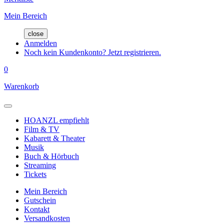
Mein Bereich
close
Anmelden
Noch kein Kundenkonto? Jetzt registrieren.
0
Warenkorb
HOANZL empfiehlt
Film & TV
Kabarett & Theater
Musik
Buch & Hörbuch
Streaming
Tickets
Mein Bereich
Gutschein
Kontakt
Versandkosten