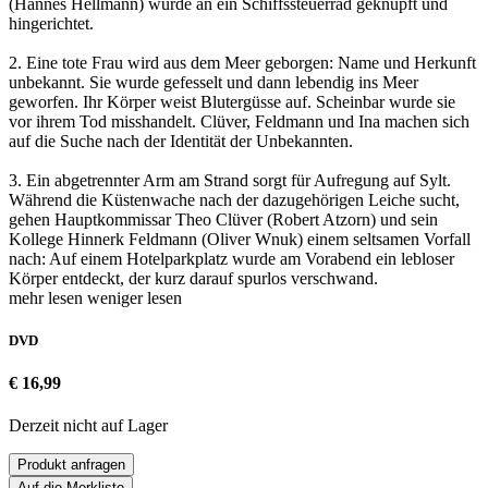
(Hannes Hellmann) wurde an ein Schiffssteuerrad geknüpft und
hingerichtet.
2. Eine tote Frau wird aus dem Meer geborgen: Name und Herkunft
unbekannt. Sie wurde gefesselt und dann lebendig ins Meer
geworfen. Ihr Körper weist Blutergüsse auf. Scheinbar wurde sie
vor ihrem Tod misshandelt. Clüver, Feldmann und Ina machen sich
auf die Suche nach der Identität der Unbekannten.
3. Ein abgetrennter Arm am Strand sorgt für Aufregung auf Sylt.
Während die Küstenwache nach der dazugehörigen Leiche sucht,
gehen Hauptkommissar Theo Clüver (Robert Atzorn) und sein
Kollege Hinnerk Feldmann (Oliver Wnuk) einem seltsamen Vorfall
nach: Auf einem Hotelparkplatz wurde am Vorabend ein lebloser
Körper entdeckt, der kurz darauf spurlos verschwand.
mehr lesen
weniger lesen
DVD
€ 16,99
Derzeit nicht auf Lager
Produkt anfragen
Auf die Merkliste