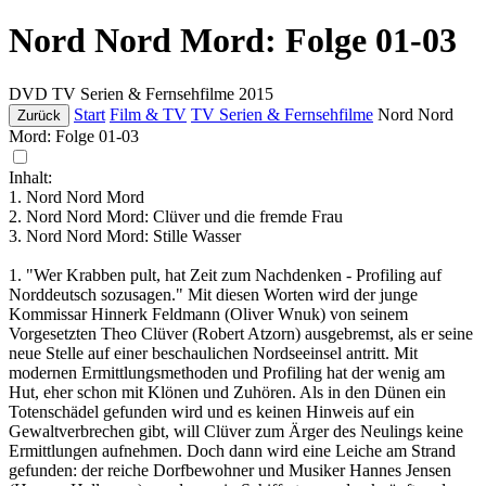
Nord Nord Mord: Folge 01-03
DVD
TV Serien & Fernsehfilme
2015
Start
Film & TV
TV Serien & Fernsehfilme
Nord Nord
Zurück
Mord: Folge 01-03
Inhalt:
1. Nord Nord Mord
2. Nord Nord Mord: Clüver und die fremde Frau
3. Nord Nord Mord: Stille Wasser
1. "Wer Krabben pult, hat Zeit zum Nachdenken - Profiling auf
Norddeutsch sozusagen." Mit diesen Worten wird der junge
Kommissar Hinnerk Feldmann (Oliver Wnuk) von seinem
Vorgesetzten Theo Clüver (Robert Atzorn) ausgebremst, als er seine
neue Stelle auf einer beschaulichen Nordseeinsel antritt. Mit
modernen Ermittlungsmethoden und Profiling hat der wenig am
Hut, eher schon mit Klönen und Zuhören. Als in den Dünen ein
Totenschädel gefunden wird und es keinen Hinweis auf ein
Gewaltverbrechen gibt, will Clüver zum Ärger des Neulings keine
Ermittlungen aufnehmen. Doch dann wird eine Leiche am Strand
gefunden: der reiche Dorfbewohner und Musiker Hannes Jensen