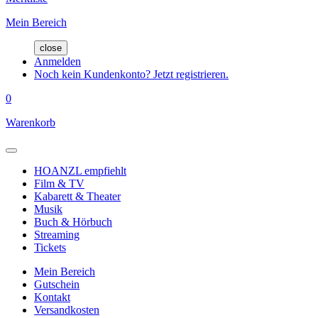
Mein Bereich
close
Anmelden
Noch kein Kundenkonto? Jetzt registrieren.
0
Warenkorb
HOANZL empfiehlt
Film & TV
Kabarett & Theater
Musik
Buch & Hörbuch
Streaming
Tickets
Mein Bereich
Gutschein
Kontakt
Versandkosten