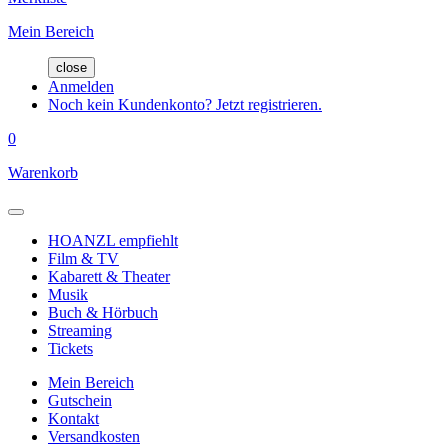
Mein Bereich
close
Anmelden
Noch kein Kundenkonto? Jetzt registrieren.
0
Warenkorb
HOANZL empfiehlt
Film & TV
Kabarett & Theater
Musik
Buch & Hörbuch
Streaming
Tickets
Mein Bereich
Gutschein
Kontakt
Versandkosten