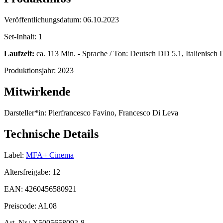
Veröffentlichungsdatum:
06.10.2023
Set-Inhalt:
1
Laufzeit:
ca. 113 Min. - Sprache / Ton: Deutsch DD 5.1, Italienisch D
Produktionsjahr:
2023
Mitwirkende
Darsteller*in:
Pierfrancesco Favino, Francesco Di Leva
Technische Details
Label:
MFA+ Cinema
Altersfreigabe:
12
EAN:
4260456580921
Preiscode:
AL08
Art. Nr.:
X5005658092-8