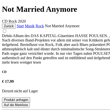
Not Married Anymore
CD
Rock
2020
Start
Musik
Rock
Not Married Anymore
Zurück
Debüt-Album des DAS KAPITAL-Gitarristen HASSE POULSEN. „N
Nach diversen Band-Projekten vor allem mit seiner von Kritikern
tiefgehend. Beeinflusst von Rock, Folk aber auch Blues präsentiert
athmosphärisch kalt und düster durch minimalistische Song-Struktu
Pads sogar ganz verzichtet wurde. In nur vier Tagen nahm POULSE
authentisch auf den Punkt getroffen und ist mitfühlend und tiefgehend
mehr lesen
weniger lesen
CD
€ 17,99
Derzeit nicht auf Lager
Produkt anfragen
Auf die Merkliste