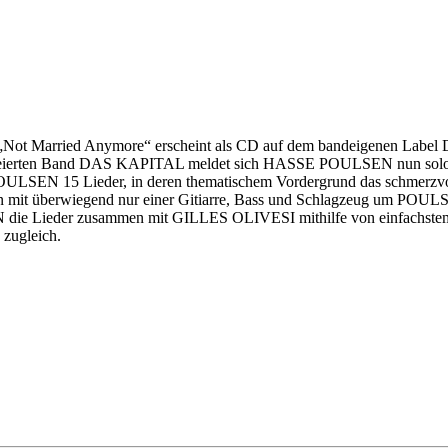
ot Married Anymore“ erscheint als CD auf dem bandeigenen La
 gefeierten Band DAS KAPITAL meldet sich HASSE POULSEN nun solo au
 POULSEN 15 Lieder, in deren thematischem Vordergrund das schmerzvo
ren mit überwiegend nur einer Gitiarre, Bass und Schlagzeug um POUL
N die Lieder zusammen mit GILLES OLIVESI mithilfe von einfachstem
 zugleich.