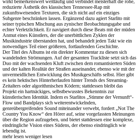
wirkt bemerkenswert weitläufig und verbindet meisterhaft die rohe,
reduzierte Ästhetik des klassischen Tennessee-Rap mit
zukunftsweisenden Texturen, die sich nicht auf ein einziges
Subgenre beschränken lassen. Ergänzend dazu agiert Starlito mit
seiner typischen Mischung aus zynischer Beobachtungsgabe und
echter Verletzlichkeit. Er navigiert durch diese Beats mit der müden
Anmut eines Künstlers, der die unerbittlichen Zyklen der
Musikindustrie überstanden hat, und behandelt jeden Takt wie ein
notwendiges Teil einer größeren, fortlaufenden Geschichte.
Der Titel des Albums ist ein direkter Kommentar zu diesen sich
wandelnden Strömungen. Auf der gesamten Trackliste setzt sich das
Duo mit der wachsenden Kluft zwischen dem romantisierten Süden
und der kalten Realität der Straßen auseinander, ebenso wie mit der
unvermeidlichen Entwicklung des Musikgeschäfts selbst. Hier gibt
es kein hektisches Hinterherlaufen hinter Trends des Streaming-
Zeitalters oder algorithmischen Ködern; stattdessen bleibt das
Projekt ein hartnäckiges, selbstbewusstes Bekenntnis zur
künstlerischen Identität. Indem es Starlitos „Stimme der Vernunft“-
Flow und Bandplays sich weiterentwickelnden,
genreübergreifenden Sound miteinander verwebt, fordert „Not The
Country You Know“ den Hörer auf, seine vorgefassten Meinungen
über die Region aufzugeben, und bietet stattdessen eine komplexe,
eindringliche Vision eines Südens, der ebenso eindringlich wie
lebendig ist.
mehr lesen
weniger lesen