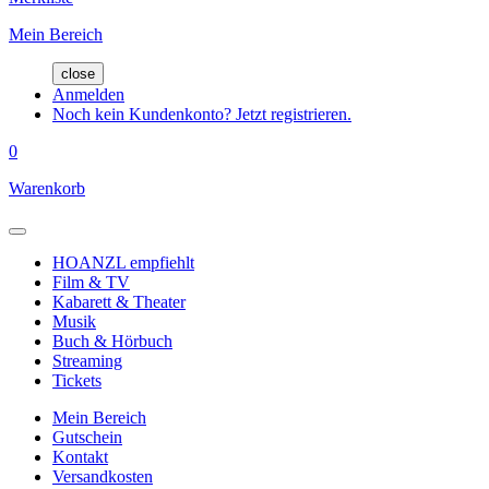
Mein Bereich
close
Anmelden
Noch kein Kundenkonto? Jetzt registrieren.
0
Warenkorb
HOANZL empfiehlt
Film & TV
Kabarett & Theater
Musik
Buch & Hörbuch
Streaming
Tickets
Mein Bereich
Gutschein
Kontakt
Versandkosten