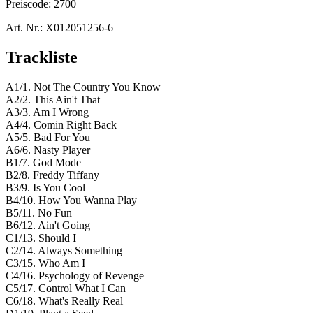
Preiscode:
2700
Art. Nr.:
X012051256-6
Trackliste
A1/1. Not The Country You Know
A2/2. This Ain't That
A3/3. Am I Wrong
A4/4. Comin Right Back
A5/5. Bad For You
A6/6. Nasty Player
B1/7. God Mode
B2/8. Freddy Tiffany
B3/9. Is You Cool
B4/10. How You Wanna Play
B5/11. No Fun
B6/12. Ain't Going
C1/13. Should I
C2/14. Always Something
C3/15. Who Am I
C4/16. Psychology of Revenge
C5/17. Control What I Can
C6/18. What's Really Real