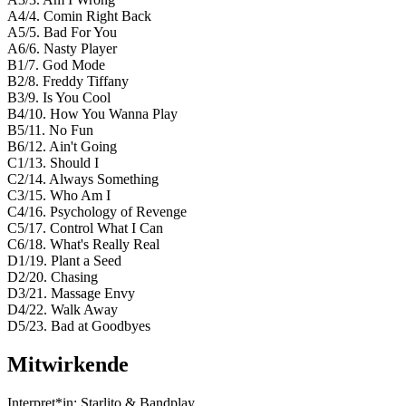
A4/4. Comin Right Back
A5/5. Bad For You
A6/6. Nasty Player
B1/7. God Mode
B2/8. Freddy Tiffany
B3/9. Is You Cool
B4/10. How You Wanna Play
B5/11. No Fun
B6/12. Ain't Going
C1/13. Should I
C2/14. Always Something
C3/15. Who Am I
C4/16. Psychology of Revenge
C5/17. Control What I Can
C6/18. What's Really Real
D1/19. Plant a Seed
D2/20. Chasing
D3/21. Massage Envy
D4/22. Walk Away
D5/23. Bad at Goodbyes
Mitwirkende
Interpret*in:
Starlito & Bandplay