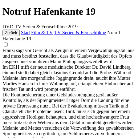
Notruf Hafenkante 19
DVD
TV Serien & Fernsehfilme
2019
Start
Film & TV
TV Serien & Fernsehfilme
Notruf
Zurück
Hafenkante 19
Franzi sagt vor Gericht als Zeugin in einem Vergewaltigungsfall aus
und muss bestürzt feststellen, dass die Glaubwürdigkeit des Opfers
ausgerechnet von ihrem Mann Philipp angezweifelt wird.
Im EKH trifft der neue medizinische Direktor Dr. David Lindberg
ein und stellt dabei gleich Jasmins Geduld auf die Probe. Während
Melanie ihre morgendliche Joggingrunde dreht, taucht ihre Mutter
Marlies Hansen in ihrer Wohnung auf, ertappt einen Einbrecher auf
frischer Tat und wird prompt entführt.
Die Routinesicherung einer Gebäudesprengung gerät außer
Kontrolle, als der Sprengmeister Lutger Dörr die Ladung für eine
private Erpressung nutzt. Bei der Evakuierung müssen Tarik und
Claudia etliche Probleme lösen: Tarik muss sich gegenüber einem
aggressiven Hooligan behaupten, und eine hochschwangere Frau
muss trotz starker Wehen aus dem Gefahrenumfeld gerettet werden.
Melanie und Mattes versuchen die Verzweiflung des gewaltbereiten
Sprengmeisters zu ergründen, um Schlimmeres zu verhindern.