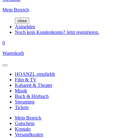
Mein Bereich
close
Anmelden
Noch kein Kundenkonto? Jetzt registrieren.
0
Warenkorb
HOANZL empfiehlt
Film & TV
Kabarett & Theater
Musik
Buch & Hörbuch
Streaming
Tickets
Mein Bereich
Gutschein
Kontakt
Versandkosten