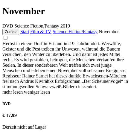
November
DVD
Science Fiction/Fantasy
2019
Start
Film & TV
Science Fiction/Fantasy
November
Zurück
Herbst in einem Dorf in Estland im 19. Jahrhundert. Werwölfe,
Geister und die Pest treiben ihr Unwesen, während die Bauern
versuchen, den Winter zu überleben. Und dafür ist jedes Mittel
recht. Es wird gestohlen, betrogen, die Menschen verkaufen ihre
Seelen. In dieser sonderbaren Welt treffen sich zwei junge
Menschen und erleben einen November voll seltsamer Ereignisse.
Regisseur Rainer Sarnet hat dieses dunkle Erwachsenen-Märchen
frei nach Andrus Kivirähks Erfolgsroman „Der Scheunenvogel“ in
stimmungsvollen Schwarzweiß-Bildern inszeniert.
mehr lesen
weniger lesen
DVD
€ 17,99
Derzeit nicht auf Lager