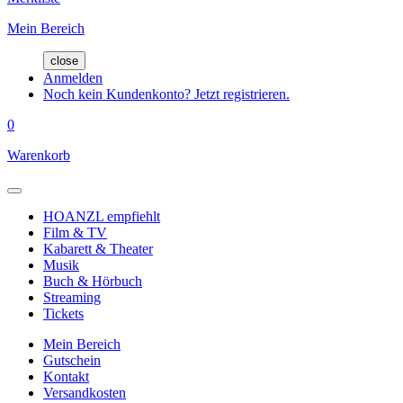
Mein Bereich
close
Anmelden
Noch kein Kundenkonto? Jetzt registrieren.
0
Warenkorb
HOANZL empfiehlt
Film & TV
Kabarett & Theater
Musik
Buch & Hörbuch
Streaming
Tickets
Mein Bereich
Gutschein
Kontakt
Versandkosten