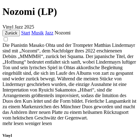
Nozomi (LP)
Vinyl
Jazz
2025
Start
Musik
Jazz
Nozomi
Zurück
Die Pianistin Masako Ohta und der Trompeter Matthias Lindermayr
sind mit „Nozomi“, dem Nachfolger ihres 2022 erschienenen
Debüts „MMMMH“, zurück bei Squama. Der japanische Titel, der
„Hoffnung“ bedeutet entfaltet sich sanft, wobei Lindermayrs luftiger
Ton und sein lyrisches Spiel in Ohtas akkordische Begleitung
eingehüllt sind, die sich im Laufe des Albums von zart zu gespannt
und wieder zurück bewegt. Während die meisten Stücke von
Lindermayr geschrieben wurden, die einzige Ausnahme ist eine
Interpretation von Ryuichi Sakamotos „Hibari“, sind die
Arrangements größtenteils improvisiert, sodass die Intuition des
Duos den Kurs leitet und die Form bildet. Feierliche Langsamkeit ist
zu einem Markenzeichen des Münchner Duos geworden und macht
das Anhören ihrer neuen Platte zu einem heilsamen Rückzugsort
vom hektischen Geschwätz der Gegenwart.
mehr lesen
weniger lesen
Vinyl