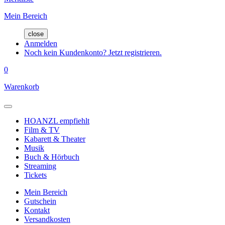
Mein Bereich
close
Anmelden
Noch kein Kundenkonto? Jetzt registrieren.
0
Warenkorb
HOANZL empfiehlt
Film & TV
Kabarett & Theater
Musik
Buch & Hörbuch
Streaming
Tickets
Mein Bereich
Gutschein
Kontakt
Versandkosten