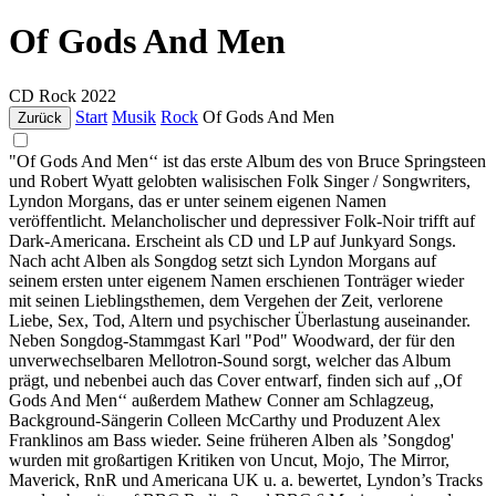
Of Gods And Men
CD
Rock
2022
Start
Musik
Rock
Of Gods And Men
Zurück
"Of Gods And Men‘‘ ist das erste Album des von Bruce Springsteen
und Robert Wyatt gelobten walisischen Folk Singer / Songwriters,
Lyndon Morgans, das er unter seinem eigenen Namen
veröffentlicht. Melancholischer und depressiver Folk-Noir trifft auf
Dark-Americana. Erscheint als CD und LP auf Junkyard Songs.
Nach acht Alben als Songdog setzt sich Lyndon Morgans auf
seinem ersten unter eigenem Namen erschienen Tonträger wieder
mit seinen Lieblingsthemen, dem Vergehen der Zeit, verlorene
Liebe, Sex, Tod, Altern und psychischer Überlastung auseinander.
Neben Songdog-Stammgast Karl "Pod" Woodward, der für den
unverwechselbaren Mellotron-Sound sorgt, welcher das Album
prägt, und nebenbei auch das Cover entwarf, finden sich auf ,,Of
Gods And Men‘‘ außerdem Mathew Conner am Schlagzeug,
Background-Sängerin Colleen McCarthy und Produzent Alex
Franklinos am Bass wieder. Seine früheren Alben als ’Songdog'
wurden mit großartigen Kritiken von Uncut, Mojo, The Mirror,
Maverick, RnR und Americana UK u. a. bewertet, Lyndon’s Tracks