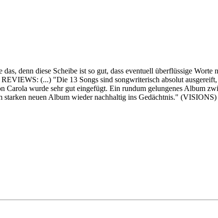
 das, denn diese Scheibe ist so gut, dass eventuell überflüssige Wor
VIEWS: (...) "Die 13 Songs sind songwriterisch absolut ausgereift, je
e von Carola wurde sehr gut eingefügt. Ein rundum gelungenes Album z
em starken neuen Album wieder nachhaltig ins Gedächtnis." (VISIONS)