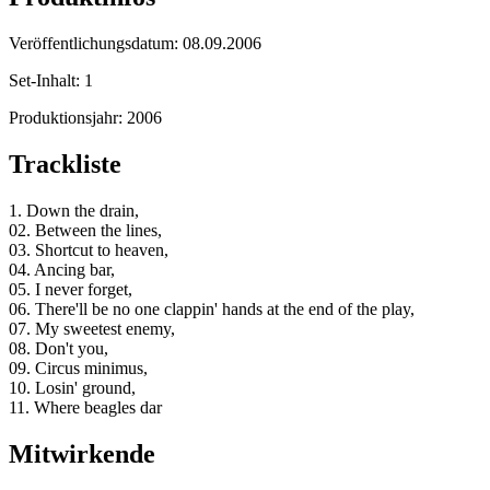
Veröffentlichungsdatum:
08.09.2006
Set-Inhalt:
1
Produktionsjahr:
2006
Trackliste
1. Down the drain,
02. Between the lines,
03. Shortcut to heaven,
04. Ancing bar,
05. I never forget,
06. There'll be no one clappin' hands at the end of the play,
07. My sweetest enemy,
08. Don't you,
09. Circus minimus,
10. Losin' ground,
11. Where beagles dar
Mitwirkende