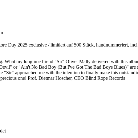
ard
tore Day 2025 exclusive / limitiert auf 500 Stück, handnummeriert, inc
. What my longtime friend "Sir" Oliver Mally delivered with this album
 Devil" or "Ain't No Bad Boy (But I've Got The Bad Boys Blues)" are si
"Sir" approached me with the intention to finally make this outstanding
real precious one! Prof. Dietmar Hoscher, CEO Blind Rope Records
det