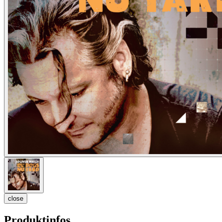
close
Produktinfos