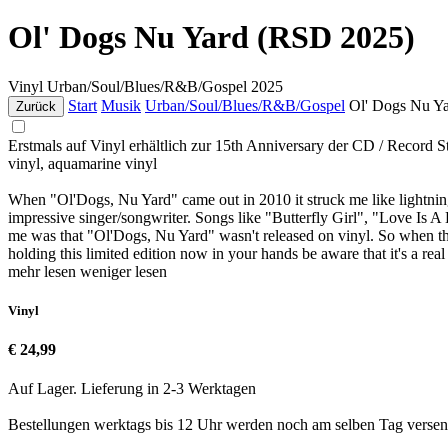
Ol' Dogs Nu Yard (RSD 2025)
Vinyl
Urban/Soul/Blues/R&B/Gospel
2025
Start
Musik
Urban/Soul/Blues/R&B/Gospel
Ol' Dogs Nu Y
Zurück
Erstmals auf Vinyl erhältlich zur 15th Anniversary der CD / Record S
vinyl, aquamarine vinyl
When "Ol'Dogs, Nu Yard" came out in 2010 it struck me like lightning
impressive singer/songwriter. Songs like "Butterfly Girl", "Love Is A
me was that "Ol'Dogs, Nu Yard" wasn't released on vinyl. So when the 
holding this limited edition now in your hands be aware that it's a 
mehr lesen
weniger lesen
Vinyl
€ 24,99
Auf Lager. Lieferung in 2-3 Werktagen
Bestellungen werktags bis 12 Uhr werden noch am selben Tag versen