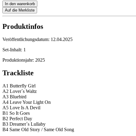
In den warenkorb
Auf die Merkliste
Produktinfos
Veröffentlichungsdatum:
12.04.2025
Set-Inhalt:
1
Produktionsjahr:
2025
Trackliste
A1 Butterfly Girl
A2 Lover´s Waltz
A3 Bluebird
A4 Leave Your Light On
A5 Love Is A Devil
B1 So It Goes
B2 Perfect Day
B3 Dreamer´s Lullaby
B4 Same Old Story / Same Old Song