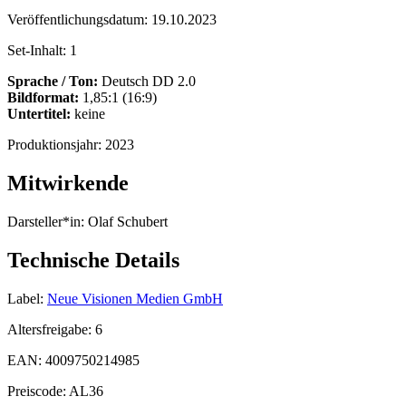
Veröffentlichungsdatum:
19.10.2023
Set-Inhalt:
1
Sprache / Ton:
Deutsch DD 2.0
Bildformat:
1,85:1 (16:9)
Untertitel:
keine
Produktionsjahr:
2023
Mitwirkende
Darsteller*in:
Olaf Schubert
Technische Details
Label:
Neue Visionen Medien GmbH
Altersfreigabe:
6
EAN:
4009750214985
Preiscode:
AL36