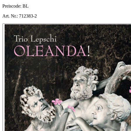
Preiscode:
BL
Art. Nr.:
712383-2