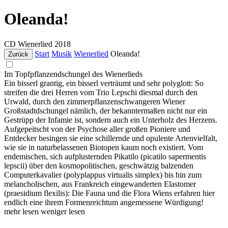
Oleanda!
CD
Wienerlied
2018
Start
Musik
Wienerlied
Oleanda!
Zurück
Im Topfpflanzendschungel des Wienerlieds
Ein bisserl grantig, ein bisserl verträumt und sehr polyglott: So
streifen die drei Herren vom Trio Lepschi diesmal durch den
Urwald, durch den zimmerpflanzenschwangeren Wiener
Großstadtdschungel nämlich, der bekanntermaßen nicht nur ein
Gestrüpp der Infamie ist, sondern auch ein Unterholz des Herzens.
Aufgepeitscht von der Psychose aller großen Pioniere und
Entdecker besingen sie eine schillernde und opulente Artenvielfalt,
wie sie in naturbelassenen Biotopen kaum noch existiert. Vom
endemischen, sich aufplusternden Pikatilo (picatilo sapermentis
lepscii) über den kosmopolitischen, geschwätzig balzenden
Computerkavalier (polyplappus virtualis simplex) bis hin zum
melancholischen, aus Frankreich eingewanderten Elastomer
(praesidium flexilis): Die Fauna und die Flora Wiens erfahren hier
endlich eine ihrem Formenreichtum angemessene Würdigung!
mehr lesen
weniger lesen