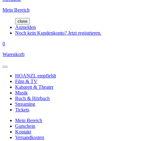
Mein Bereich
close
Anmelden
Noch kein Kundenkonto? Jetzt registrieren.
0
Warenkorb
HOANZL empfiehlt
Film & TV
Kabarett & Theater
Musik
Buch & Hörbuch
Streaming
Tickets
Mein Bereich
Gutschein
Kontakt
Versandkosten