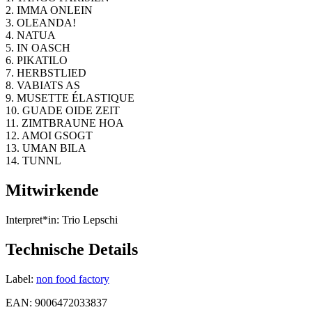
2. IMMA ONLEIN
3. OLEANDA!
4. NATUA
5. IN OASCH
6. PIKATILO
7. HERBSTLIED
8. VABIATS AS
9. MUSETTE ÉLASTIQUE
10. GUADE OIDE ZEIT
11. ZIMTBRAUNE HOA
12. AMOI GSOGT
13. UMAN BILA
14. TUNNL
Mitwirkende
Interpret*in:
Trio Lepschi
Technische Details
Label:
non food factory
EAN:
9006472033837