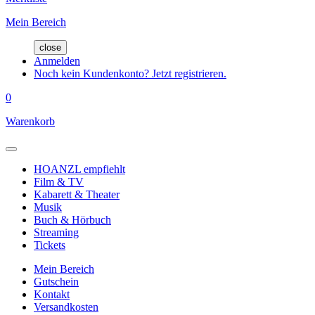
Mein Bereich
close
Anmelden
Noch kein Kundenkonto? Jetzt registrieren.
0
Warenkorb
HOANZL empfiehlt
Film & TV
Kabarett & Theater
Musik
Buch & Hörbuch
Streaming
Tickets
Mein Bereich
Gutschein
Kontakt
Versandkosten