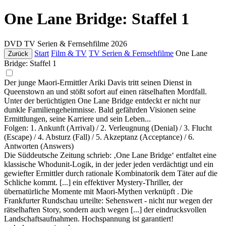
One Lane Bridge: Staffel 1
DVD
TV Serien & Fernsehfilme
2026
Start
Film & TV
TV Serien & Fernsehfilme
One Lane
Zurück
Bridge: Staffel 1
Der junge Maori-Ermittler Ariki Davis tritt seinen Dienst in
Queenstown an und stößt sofort auf einen rätselhaften Mordfall.
Unter der berüchtigten One Lane Bridge entdeckt er nicht nur
dunkle Familiengeheimnisse. Bald gefährden Visionen seine
Ermittlungen, seine Karriere und sein Leben...
Folgen: 1. Ankunft (Arrival) / 2. Verleugnung (Denial) / 3. Flucht
(Escape) / 4. Absturz (Fall) / 5. Akzeptanz (Acceptance) / 6.
Antworten (Answers)
Die Süddeutsche Zeitung schrieb: ‚One Lane Bridge‘ entfaltet eine
klassische Whodunit-Logik, in der jeder jeden verdächtigt und ein
gewiefter Ermittler durch rationale Kombinatorik dem Täter auf die
Schliche kommt. [...] ein effektiver Mystery-Thriller, der
übernatürliche Momente mit Maori-Mythen verknüpft . Die
Frankfurter Rundschau urteilte: Sehenswert - nicht nur wegen der
rätselhaften Story, sondern auch wegen [...] der eindrucksvollen
Landschaftsaufnahmen. Hochspannung ist garantiert!