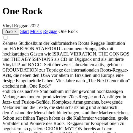
One Rock
Vinyl
Reggae
2022
Start
Musik
Reggae
One Rock
Zurück
Zehntes Studioalbum der kalifornischen Roots-Reggae-Institution
um HARRISON STAFFORD - neun neue Songs, teils mit
hochkarätigen Gästen wie ISRAEL VIBRATION, THE CONGOS
und THE ABYSSINIANS als CD im Digipack und als limitierte
Vinyl-LP auf BACO. Seit über zwei Jahrzehnten aktiv, gehören
GROUNDATION zur Topriege der internationalen Roots-Reggae-
Acts, die neben den USA vor allem in Brasilien und Europa eine
riesige Fangemeinde haben. Vier Jahre nach „The Next Generation“
erscheint mit „One Rock“
endlich das nächste Studioalbum mit der gewohnt hochklassigen
Melange aus modern produziertem 70er-Reggae und Ausflügen in
Jazz- und Fusion-Gefilde. Komplexe Arrangements, bewegende
Melodien und die Texte, die stets scharfsinnig und solidarisch
den Zustand der Menschheit hinterfragen, sind ihre Markenzeichen.
Schon seit frühen Tagen haben es die Kalifornier verstanden, große
Vorbilder und Pioniere des Roots- Reggaes für Kooperationen zu
begeistern, so gastierte CEDRIC MYTON bereits auf dem