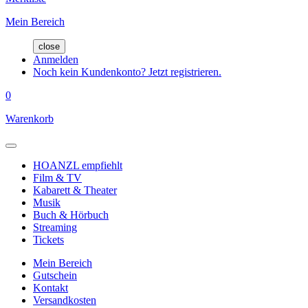
Mein Bereich
close
Anmelden
Noch kein Kundenkonto? Jetzt registrieren.
0
Warenkorb
HOANZL empfiehlt
Film & TV
Kabarett & Theater
Musik
Buch & Hörbuch
Streaming
Tickets
Mein Bereich
Gutschein
Kontakt
Versandkosten