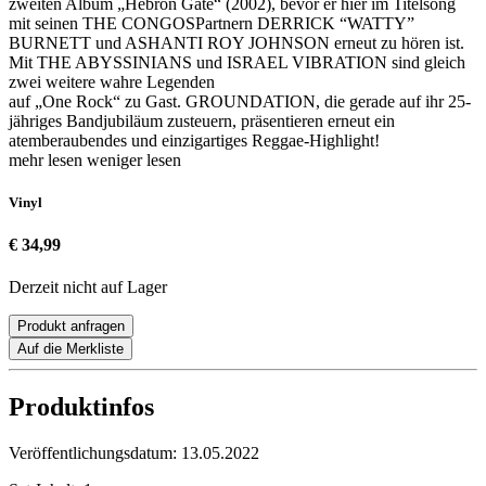
zweiten Album „Hebron Gate“ (2002), bevor er hier im Titelsong
mit seinen THE CONGOSPartnern DERRICK “WATTY”
BURNETT und ASHANTI ROY JOHNSON erneut zu hören ist.
Mit THE ABYSSINIANS und ISRAEL VIBRATION sind gleich
zwei weitere wahre Legenden
auf „One Rock“ zu Gast. GROUNDATION, die gerade auf ihr 25-
jähriges Bandjubiläum zusteuern, präsentieren erneut ein
atemberaubendes und einzigartiges Reggae-Highlight!
mehr lesen
weniger lesen
Vinyl
€ 34,99
Derzeit nicht auf Lager
Produkt anfragen
Auf die Merkliste
Produktinfos
Veröffentlichungsdatum:
13.05.2022