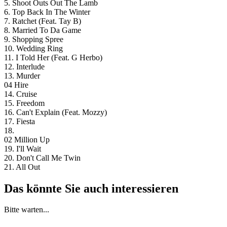
5. Shoot Outs Out The Lamb
6. Top Back In The Winter
7. Ratchet (Feat. Tay B)
8. Married To Da Game
9. Shopping Spree
10. Wedding Ring
11. I Told Her (Feat. G Herbo)
12. Interlude
13. Murder
04 Hire
14. Cruise
15. Freedom
16. Can't Explain (Feat. Mozzy)
17. Fiesta
18.
02 Million Up
19. I'll Wait
20. Don't Call Me Twin
21. All Out
Das könnte Sie auch interessieren
Bitte warten...