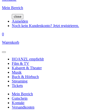
Mein Bereich
close
Anmelden
Noch kein Kundenkonto? Jetzt registrieren.
0
Warenkorb
HOANZL empfiehlt
Film & TV
Kabarett & Theater
Musik
Buch & Hörbuch
Streaming
Tickets
Mein Bereich
Gutschein
Kontakt
Versandkosten