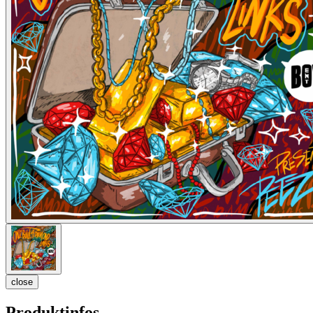
close
Produktinfos