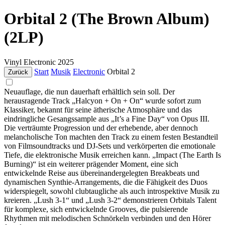
Orbital 2 (The Brown Album)
(2LP)
Vinyl
Electronic
2025
Start
Musik
Electronic
Orbital 2
Zurück
Neuauflage, die nun dauerhaft erhältlich sein soll. Der
herausragende Track „Halcyon + On + On“ wurde sofort zum
Klassiker, bekannt für seine ätherische Atmosphäre und das
eindringliche Gesangssample aus „It’s a Fine Day“ von Opus III.
Die verträumte Progression und der erhebende, aber dennoch
melancholische Ton machten den Track zu einem festen Bestandteil
von Filmsoundtracks und DJ-Sets und verkörperten die emotionale
Tiefe, die elektronische Musik erreichen kann. „Impact (The Earth Is
Burning)“ ist ein weiterer prägender Moment, eine sich
entwickelnde Reise aus übereinandergelegten Breakbeats und
dynamischen Synthie-Arrangements, die die Fähigkeit des Duos
widerspiegelt, sowohl clubtaugliche als auch introspektive Musik zu
kreieren. „Lush 3-1“ und „Lush 3-2“ demonstrieren Orbitals Talent
für komplexe, sich entwickelnde Grooves, die pulsierende
Rhythmen mit melodischen Schnörkeln verbinden und den Hörer