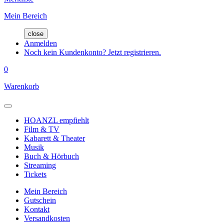
Mein Bereich
close
Anmelden
Noch kein Kundenkonto? Jetzt registrieren.
0
Warenkorb
HOANZL empfiehlt
Film & TV
Kabarett & Theater
Musik
Buch & Hörbuch
Streaming
Tickets
Mein Bereich
Gutschein
Kontakt
Versandkosten