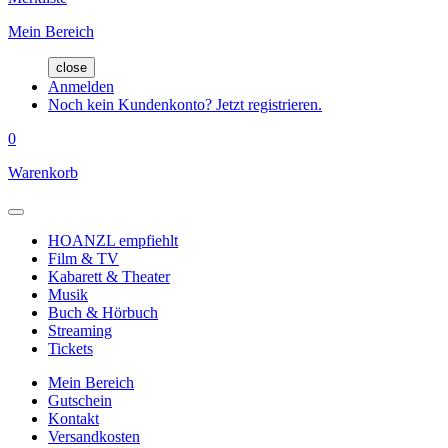
Mein Bereich
close
Anmelden
Noch kein Kundenkonto? Jetzt registrieren.
0
Warenkorb
HOANZL empfiehlt
Film & TV
Kabarett & Theater
Musik
Buch & Hörbuch
Streaming
Tickets
Mein Bereich
Gutschein
Kontakt
Versandkosten