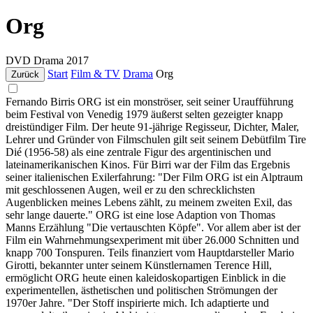
Org
DVD
Drama
2017
Start
Film & TV
Drama
Org
Zurück
Fernando Birris ORG ist ein monströser, seit seiner Uraufführung
beim Festival von Venedig 1979 äußerst selten gezeigter knapp
dreistündiger Film. Der heute 91-jährige Regisseur, Dichter, Maler,
Lehrer und Gründer von Filmschulen gilt seit seinem Debütfilm Tire
Dié (1956-58) als eine zentrale Figur des argentinischen und
lateinamerikanischen Kinos. Für Birri war der Film das Ergebnis
seiner italienischen Exilerfahrung: "Der Film ORG ist ein Alptraum
mit geschlossenen Augen, weil er zu den schrecklichsten
Augenblicken meines Lebens zählt, zu meinem zweiten Exil, das
sehr lange dauerte." ORG ist eine lose Adaption von Thomas
Manns Erzählung "Die vertauschten Köpfe". Vor allem aber ist der
Film ein Wahrnehmungsexperiment mit über 26.000 Schnitten und
knapp 700 Tonspuren. Teils finanziert vom Hauptdarsteller Mario
Girotti, bekannter unter seinem Künstlernamen Terence Hill,
ermöglicht ORG heute einen kaleidoskopartigen Einblick in die
experimentellen, ästhetischen und politischen Strömungen der
1970er Jahre. "Der Stoff inspirierte mich. Ich adaptierte und