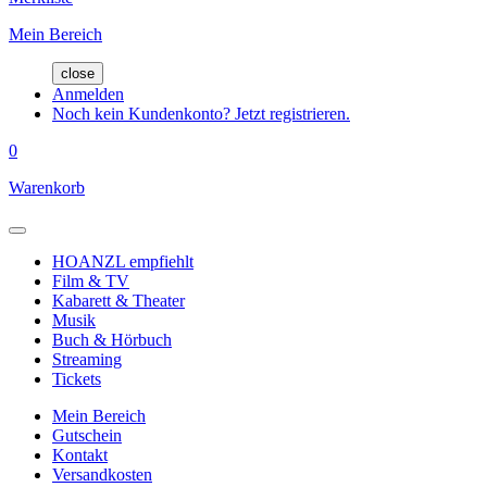
Mein Bereich
close
Anmelden
Noch kein Kundenkonto? Jetzt registrieren.
0
Warenkorb
HOANZL empfiehlt
Film & TV
Kabarett & Theater
Musik
Buch & Hörbuch
Streaming
Tickets
Mein Bereich
Gutschein
Kontakt
Versandkosten