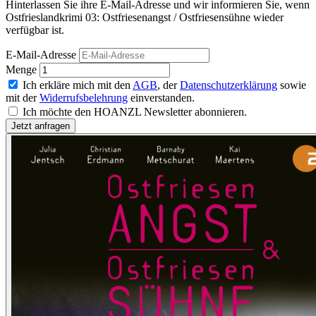
Hinterlassen Sie ihre E-Mail-Adresse und wir informieren Sie, wenn
Ostfrieslandkrimi 03: Ostfriesenangst / Ostfriesensühne wieder
verfügbar ist.
E-Mail-Adresse
Menge
Ich erkläre mich mit den
AGB
, der
Datenschutzerklärung
sowie
mit der
Widerrufsbelehrung
einverstanden.
Ich möchte den HOANZL Newsletter abonnieren.