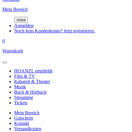
Mein Bereich
close
Anmelden
Noch kein Kundenkonto? Jetzt registrieren.
0
Warenkorb
HOANZL empfiehlt
Film & TV
Kabarett & Theater
Musik
Buch & Hörbuch
Streaming
Tickets
Mein Bereich
Gutschein
Kontakt
Versandkosten