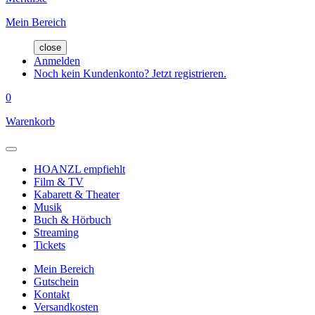
Mein Bereich
close
Anmelden
Noch kein Kundenkonto? Jetzt registrieren.
0
Warenkorb
HOANZL empfiehlt
Film & TV
Kabarett & Theater
Musik
Buch & Hörbuch
Streaming
Tickets
Mein Bereich
Gutschein
Kontakt
Versandkosten