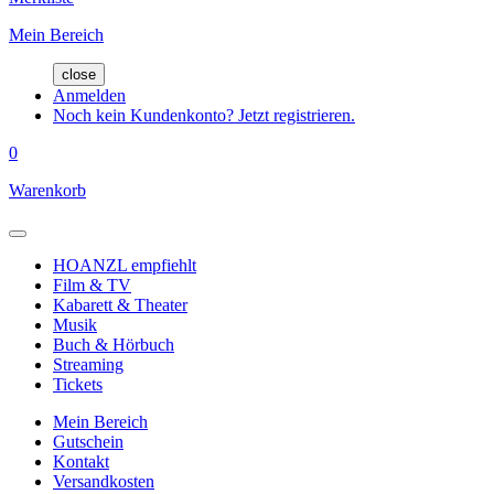
Mein Bereich
close
Anmelden
Noch kein Kundenkonto? Jetzt registrieren.
0
Warenkorb
HOANZL empfiehlt
Film & TV
Kabarett & Theater
Musik
Buch & Hörbuch
Streaming
Tickets
Mein Bereich
Gutschein
Kontakt
Versandkosten