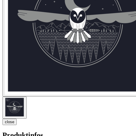
close
Produktinfos