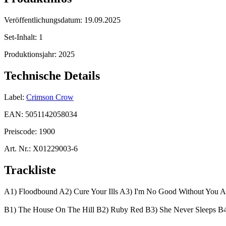
Veröffentlichungsdatum:
19.09.2025
Set-Inhalt:
1
Produktionsjahr:
2025
Technische Details
Label:
Crimson Crow
EAN:
5051142058034
Preiscode:
1900
Art. Nr.:
X01229003-6
Trackliste
A1) Floodbound A2) Cure Your Ills A3) I'm No Good Without You A
B1) The House On The Hill B2) Ruby Red B3) She Never Sleeps B4