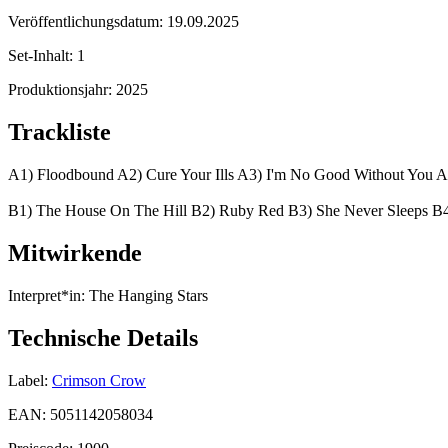
Veröffentlichungsdatum:
19.09.2025
Set-Inhalt:
1
Produktionsjahr:
2025
Trackliste
A1) Floodbound A2) Cure Your Ills A3) I'm No Good Without You A
B1) The House On The Hill B2) Ruby Red B3) She Never Sleeps B4
Mitwirkende
Interpret*in:
The Hanging Stars
Technische Details
Label:
Crimson Crow
EAN:
5051142058034