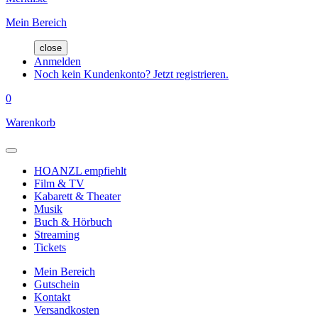
Mein Bereich
close
Anmelden
Noch kein Kundenkonto? Jetzt registrieren.
0
Warenkorb
HOANZL empfiehlt
Film & TV
Kabarett & Theater
Musik
Buch & Hörbuch
Streaming
Tickets
Mein Bereich
Gutschein
Kontakt
Versandkosten