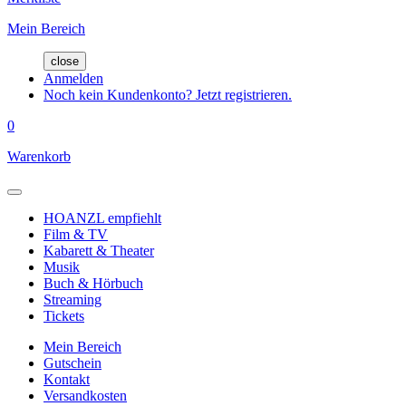
Mein Bereich
close
Anmelden
Noch kein Kundenkonto? Jetzt registrieren.
0
Warenkorb
HOANZL empfiehlt
Film & TV
Kabarett & Theater
Musik
Buch & Hörbuch
Streaming
Tickets
Mein Bereich
Gutschein
Kontakt
Versandkosten