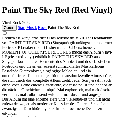
Paint The Sky Red (Red Vinyl)
Vinyl
Rock
2022
Start
Musik
Rock
Paint The Sky Red
Zurück
Endlich als Vinyl erhältlich! Das selbstbetitelte 2011er Debütalbum
von PAINT THE SKY RED (Singapur) gilt unlängst als moderner
Postrock-Klassiker und ist bisher nur als CD erschienen.
MOMENT OF COLLAPSE RECORDS macht das Album Vinyl-
LP (clear red vinyl) erhältlich. PAINT THE SKY RED aus
Singapur kombinieren Elemente des Ambient und des klassischen
Postrocks und bieten ein äußerst schmackhaftes Musikerlebnis.
Fesselnde Gitarrenlayer, eingängige Melodien und ein
unermüdliches Tempo sorgen für eine ausdrucksvolle Atmosphäre,
die sich durch das komplette Album zieht. Jeder Song erzählt auch
ohne Vocals eine eigene Geschichte, die fesselnd ist und nahtlos an
die nächste Geschichte anknüpft. Mal euphorisch, mal melodisch-
verträumt, mal aufbrausend wild und mal düster und angespannt.
Das Album hat eine enorme Tiefe und Vielseitigkeit und gilt nicht
zuletzt deswegen als moderner Klassiker des Genres. Selbst beim
zwanzigsten Durchhören gibt es immer noch neue Details zu
erkunden.