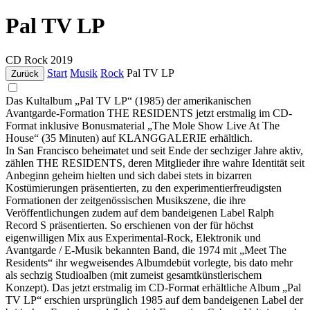
Pal TV LP
CD
Rock
2019
Start
Musik
Rock
Pal TV LP
Zurück
Das Kultalbum „Pal TV LP“ (1985) der amerikanischen
Avantgarde-Formation THE RESIDENTS jetzt erstmalig im CD-
Format inklusive Bonusmaterial „The Mole Show Live At The
House“ (35 Minuten) auf KLANGGALERIE erhältlich.
In San Francisco beheimatet und seit Ende der sechziger Jahre aktiv,
zählen THE RESIDENTS, deren Mitglieder ihre wahre Identität seit
Anbeginn geheim hielten und sich dabei stets in bizarren
Kostümierungen präsentierten, zu den experimentierfreudigsten
Formationen der zeitgenössischen Musikszene, die ihre
Veröffentlichungen zudem auf dem bandeigenen Label Ralph
Record S präsentierten. So erschienen von der für höchst
eigenwilligen Mix aus Experimental-Rock, Elektronik und
Avantgarde / E-Musik bekannten Band, die 1974 mit „Meet The
Residents“ ihr wegweisendes Albumdebüt vorlegte, bis dato mehr
als sechzig Studioalben (mit zumeist gesamtkünstlerischem
Konzept). Das jetzt erstmalig im CD-Format erhältliche Album „Pal
TV LP“ erschien ursprünglich 1985 auf dem bandeigenen Label der