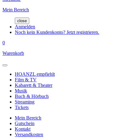
Mein Bereich
close
Anmelden
Noch kein Kundenkonto? Jetzt registrieren.
0
Warenkorb
HOANZL empfiehlt
Film & TV
Kabarett & Theater
Musik
Buch & Hörbuch
Streaming
Tickets
Mein Bereich
Gutschein
Kontakt
Versandkosten