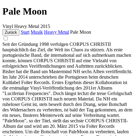
Pale Moon
Vinyl
Heavy Metal
2015
Start
Musik
Heavy Metal
Pale Moon
Zurück
Seit der Gründung 1998 verfolgen CORPUS CHRISTII
hauptsächlich das Ziel, die Welt ins Chaos zu stürzen. Als erste
portugiesische Band, die international auf sich aufmerksam machen
konnte, können CORPUS CHRISTII auf eine Vielzahl von
erfolgreichen Veröffentlichungen und Auftritten zurückblicken.
Bisher hat die Band um Mastermind NH sechs Alben veröffentlicht.
Im Jahr 2014 unterschrieben die Portugiesen beim deutschen
Kultlabel Folter Records. Erstes Ergebnis dieser Kollaboration ist
die erstmalige Vinyl-Veröffentlichung des 2011er Albums
"Luciferian Frequencies". Doch längst lechzt die treue Gefolgschaft
von CORPUS CHRISTII nach neuem Material. Da NH ein
ruheloser Geist ist, stets beseelt durch den Drang, seine Botschaft
des Widersachers zu verbreiten, ist bald der Tag gekommen, an dem
ein neues, finsteres Meisterwerk auf seine Verbreitung wartet.
"PaleMoon", so der Titel, stellt das sechste CORPUS CHRISTII-
Album dar und wird am 20. März 2015 via Folter Records
erscheinen. Um die Botschaft von PaleMoon zu verbreiten, laufen