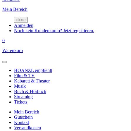
Mein Bereich
close
Anmelden
Noch kein Kundenkonto? Jetzt registrieren.
0
Warenkorb
HOANZL empfiehlt
Film & TV
Kabarett & Theater
Musik
Buch & Hörbuch
Streaming
Tickets
Mein Bereich
Gutschein
Kontakt
Versandkosten