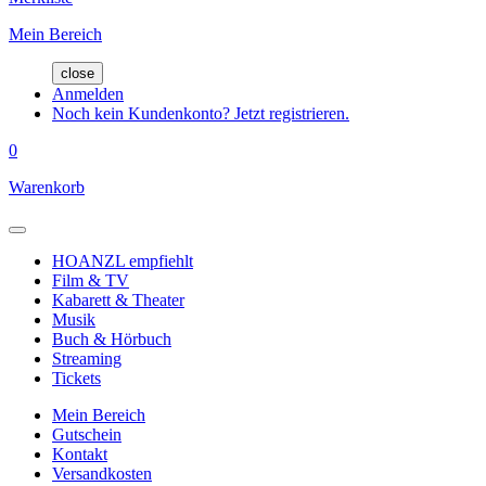
Mein Bereich
close
Anmelden
Noch kein Kundenkonto? Jetzt registrieren.
0
Warenkorb
HOANZL empfiehlt
Film & TV
Kabarett & Theater
Musik
Buch & Hörbuch
Streaming
Tickets
Mein Bereich
Gutschein
Kontakt
Versandkosten