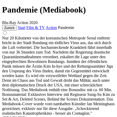
Pandemie (Mediabook)
Blu-Ray
Action
2020
Start
Film & TV
Action
Pandemie
Zurück
Nur 20 Kilometer von der koreanischen Metropole Seoul entfernt
bricht in der Stadt Bundang ein tödliches Virus aus, das sich durch
die Luft verbreitet. Die hochansteckende Krankheit führt innerhalb
von nur 36 Stunden zum Tod. Nachdem die Regierung drastische
Quarantänemaßnahmen verordnet, eskaliert die Lage unter den
eingepferchten Bewohnern Bundangs. Inmitten der öffentlichen
Panik müssen die Ärztin Kim In-hye und der Rettungssanitäter Jigu
den Ursprung des Virus finden, damit ein Gegenmittel entwickelt
werden kann. Es wird ein verzweifelter Wettlauf gegen die Zeit.
Denn im Chaos aus Tod und Gewalt droht das Militär, auch unter
dem diplomatischen Druck der USA, mit einer schrecklichen
Notlösung. Das Mediabook enthält eine Bonusdisc mit ca. 60 Min.
Bonusmaterial: Exklusives Interview mit Regisseur Sung-Su Kim zu
Set & Art, Deleted Scenes, Behind the Scenes Dokumentation. Das
Mediabook-Cover wurde vom namhaften Künstler Jan Meininghaus
gezeichnet, exklusiv nur für diese Ausgabe. „Schockierend
realistisches Katastrophenkino - besser als Contagion."