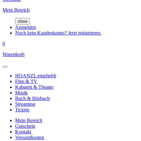
Mein Bereich
close
Anmelden
Noch kein Kundenkonto? Jetzt registrieren.
0
Warenkorb
HOANZL empfiehlt
Film & TV
Kabarett & Theater
Musik
Buch & Hörbuch
Streaming
Tickets
Mein Bereich
Gutschein
Kontakt
Versandkosten