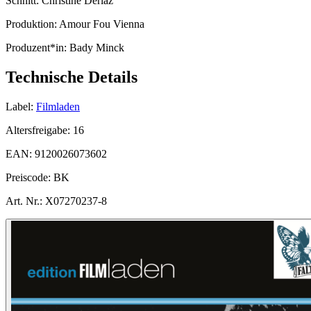
Schnitt:
Christine Deriaz
Produktion:
Amour Fou Vienna
Produzent*in:
Bady Minck
Technische Details
Label:
Filmladen
Altersfreigabe:
16
EAN:
9120026073602
Preiscode:
BK
Art. Nr.:
X07270237-8