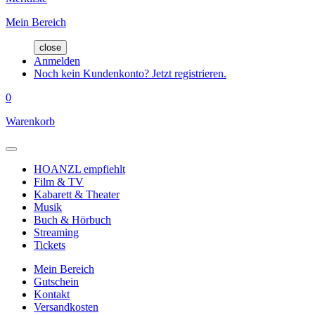
Mein Bereich
close
Anmelden
Noch kein Kundenkonto? Jetzt registrieren.
0
Warenkorb
HOANZL empfiehlt
Film & TV
Kabarett & Theater
Musik
Buch & Hörbuch
Streaming
Tickets
Mein Bereich
Gutschein
Kontakt
Versandkosten