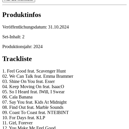
Produktinfos
Veröffentlichungsdatum:
31.10.2024
Set-Inhalt:
2
Produktionsjahr:
2024
Trackliste
1. Feel Good feat. Scavenger Hunt
02. We Can Talk feat. Emma Brammer
03. Shine On You feat. Esser
04. Keep Moving On feat. IsaacO
05. So I Heard feat. IWill, I Swear
06. Cala Banana
07. Say You feat. Kids At Midnight
08. Find Out feat. Marble Sounds
09. Coast To Coast feat. NTEIBINT
10. For Days feat. KLP
11. Girl, Forever
12. You Make Me Feel Good