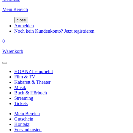
Mein Bereich
close
Anmelden
Noch kein Kundenkonto? Jetzt registrieren.
0
Warenkorb
HOANZL empfiehlt
Film & TV
Kabarett & Theater
Musik
Buch & Hörbuch
Streaming
Tickets
Mein Bereich
Gutschein
Kontakt
Versandkosten