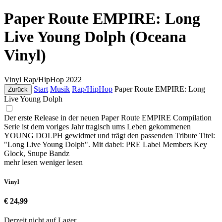
Paper Route EMPIRE: Long
Live Young Dolph (Oceana
Vinyl)
Vinyl
Rap/HipHop
2022
Start
Musik
Rap/HipHop
Paper Route EMPIRE: Long
Zurück
Live Young Dolph
Der erste Release in der neuen Paper Route EMPIRE Compilation
Serie ist dem voriges Jahr tragisch ums Leben gekommenen
YOUNG DOLPH gewidmet und trägt den passenden Tribute Titel:
"Long Live Young Dolph". Mit dabei: PRE Label Members Key
Glock, Snupe Bandz
mehr lesen
weniger lesen
Vinyl
€ 24,99
Derzeit nicht auf Lager