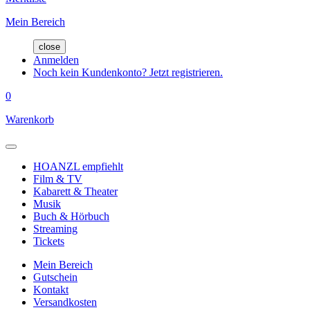
Mein Bereich
close
Anmelden
Noch kein Kundenkonto? Jetzt registrieren.
0
Warenkorb
HOANZL empfiehlt
Film & TV
Kabarett & Theater
Musik
Buch & Hörbuch
Streaming
Tickets
Mein Bereich
Gutschein
Kontakt
Versandkosten