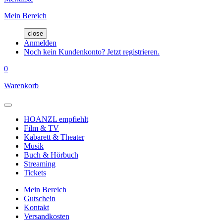
Mein Bereich
close
Anmelden
Noch kein Kundenkonto? Jetzt registrieren.
0
Warenkorb
HOANZL empfiehlt
Film & TV
Kabarett & Theater
Musik
Buch & Hörbuch
Streaming
Tickets
Mein Bereich
Gutschein
Kontakt
Versandkosten