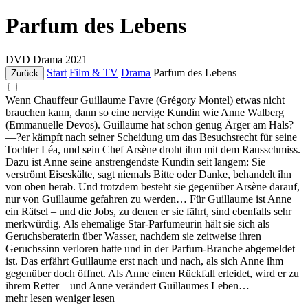
Parfum des Lebens
DVD
Drama
2021
Start
Film & TV
Drama
Parfum des Lebens
Zurück
Wenn Chauffeur Guillaume Favre (Grégory Montel) etwas nicht
brauchen kann, dann so eine nervige Kundin wie Anne Walberg
(Emmanuelle Devos). Guillaume hat schon genug Ärger am Hals?
—?er kämpft nach seiner Scheidung um das Besuchsrecht für seine
Tochter Léa, und sein Chef Arsène droht ihm mit dem Rausschmiss.
Dazu ist Anne seine anstrengendste Kundin seit langem: Sie
verströmt Eiseskälte, sagt niemals Bitte oder Danke, behandelt ihn
von oben herab. Und trotzdem besteht sie gegenüber Arsène darauf,
nur von Guillaume gefahren zu werden… Für Guillaume ist Anne
ein Rätsel – und die Jobs, zu denen er sie fährt, sind ebenfalls sehr
merkwürdig. Als ehemalige Star-Parfumeurin hält sie sich als
Geruchsberaterin über Wasser, nachdem sie zeitweise ihren
Geruchssinn verloren hatte und in der Parfum-Branche abgemeldet
ist. Das erfährt Guillaume erst nach und nach, als sich Anne ihm
gegenüber doch öffnet. Als Anne einen Rückfall erleidet, wird er zu
ihrem Retter – und Anne verändert Guillaumes Leben…
mehr lesen
weniger lesen