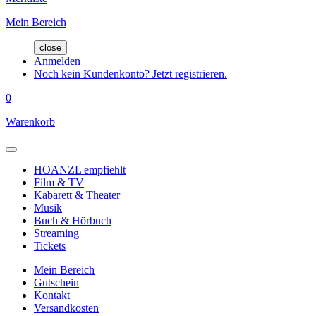
Mein Bereich
close
Anmelden
Noch kein Kundenkonto? Jetzt registrieren.
0
Warenkorb
HOANZL empfiehlt
Film & TV
Kabarett & Theater
Musik
Buch & Hörbuch
Streaming
Tickets
Mein Bereich
Gutschein
Kontakt
Versandkosten